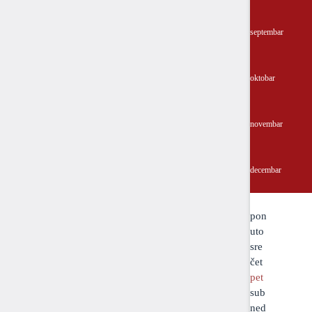
septembar
oktobar
novembar
decembar
pon
uto
sre
čet
pet
sub
ned