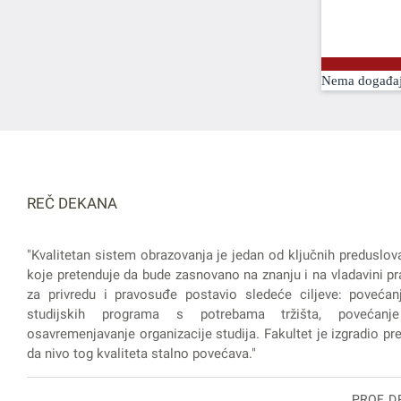
Nema događaj
REČ DEKANA
"Kvalitetan sistem obrazovanja je jedan od ključnih preduslov
koje pretenduje da bude zasnovano na znanju i na vladavini pra
za privredu i pravosuđe postavio sledeće ciljeve: povećanj
studijskih programa s potrebama tržišta, povećanje
osavremenjavanje organizacije studija. Fakultet je izgradio prep
da nivo tog kvaliteta stalno povećava."
PROF. D