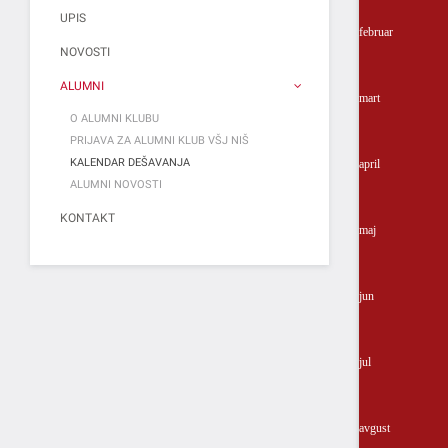
UPIS
februar
NOVOSTI
ALUMNI
mart
O ALUMNI KLUBU
PRIJAVA ZA ALUMNI KLUB VŠJ NIŠ
KALENDAR DEŠAVANJA
april
ALUMNI NOVOSTI
KONTAKT
maj
jun
jul
avgust