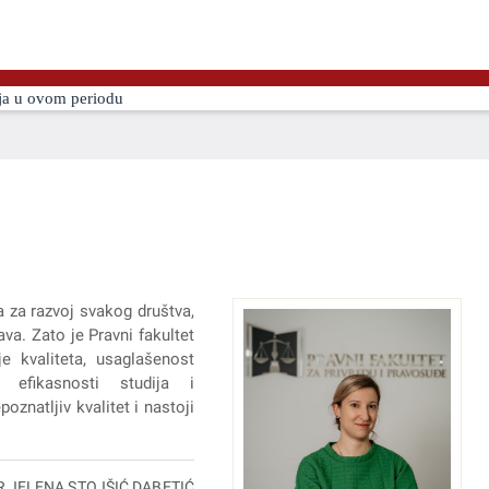
a u ovom periodu
a za razvoj svakog društva,
va. Zato je Pravni fakultet
e kvaliteta, usaglašenost
 efikasnosti studija i
oznatljiv kvalitet i nastoji
R JELENA STOJŠIĆ DABETIĆ