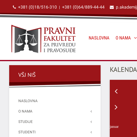
+381 (0)18/516-310
+381 (0)64/889-44-44
p.akademi
|
NASLOVNA
O NAMA
KALENDA
VŠJ NIŠ
NASLOVNA
O NAMA
STUDIJE
januar
STUDENTI