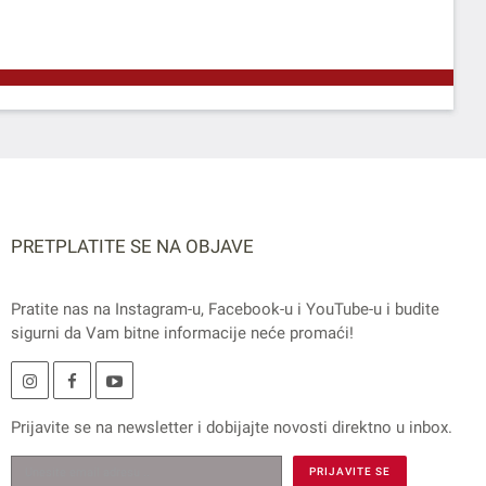
PRETPLATITE SE NA OBJAVE
Pratite nas na
Instagram
-u,
Facebook
-u i
YouTube
-u i budite
sigurni da Vam bitne informacije neće promaći!
Prijavite se na
newsletter
i dobijajte novosti direktno u inbox.