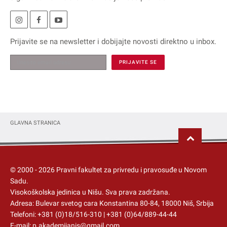
Prijavite se na
newsletter
i dobijajte novosti direktno u inbox.
GLAVNA STRANICA
© 2000 -
2026
Pravni fakultet za privredu i pravosuđe u Novom
Sadu.
Visokoškolska jedinica u Nišu
. Sva prava zadržana.
Adresa: Bulevar svetog cara Konstantina 80-84, 18000 Niš, Srbija
Telefoni:
+381 (0)18/516-310
|
+381 (0)64/889-44-44
E-mail:
p.akademijanis@gmail.com