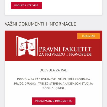
POGLEDAJTE VIŠE
VAŽNI DOKUMENTI I INFORMACIJE
DOKUMENT
DOZVOLA ZA RAD
DOZVOLA ZA RAD USTANOVE I STUDIJSKIH PROGRAMA
PRVOG, DRUGOG I TREĆEG STEPENA AKADEMSKIH STUDIJA
DO 2027. GODINE.
PREUZIMANJE DOKUMENTA