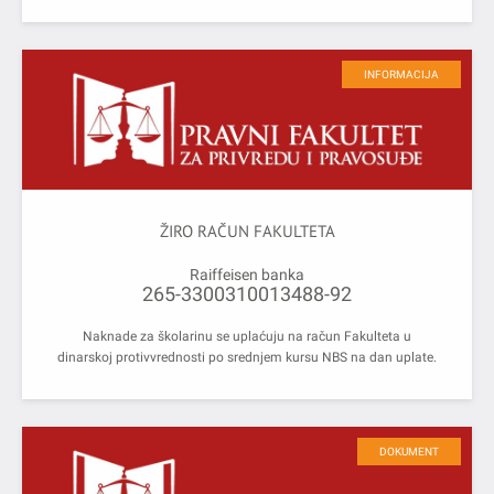
INFORMACIJA
ŽIRO RAČUN FAKULTETA
Raiffeisen banka
265-3300310013488-92
Naknade za školarinu se uplaćuju na račun Fakulteta u
dinarskoj protivvrednosti po srednjem kursu NBS na dan uplate.
DOKUMENT