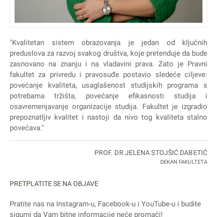
"Kvalitetan sistem obrazovanja je jedan od ključnih
preduslova za razvoj svakog društva, koje pretenduje da bude
zasnovano na znanju i na vladavini prava. Zato je Pravni
fakultet za privredu i pravosuđe postavio sledeće ciljeve:
povećanje kvaliteta, usaglašenost studijskih programa s
potrebama tržišta, povećanje efikasnosti studija i
osavremenjavanje organizacije studija. Fakultet je izgradio
prepoznatljiv kvalitet i nastoji da nivo tog kvaliteta stalno
povećava."
PROF. DR JELENA STOJŠIĆ DABETIĆ
DEKAN FAKULTETA
PRETPLATITE SE NA OBJAVE
Pratite nas na
Instagram
-u,
Facebook
-u i
YouTube
-u i budite
sigurni da Vam bitne informacije neće promaći!