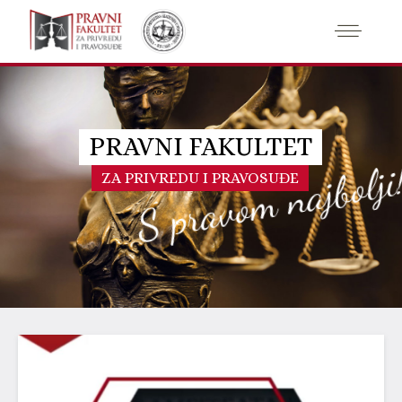
PRAVNI FAKULTET
S pravom najbolji
ZA PRIVREDU I PRAVOSUĐE