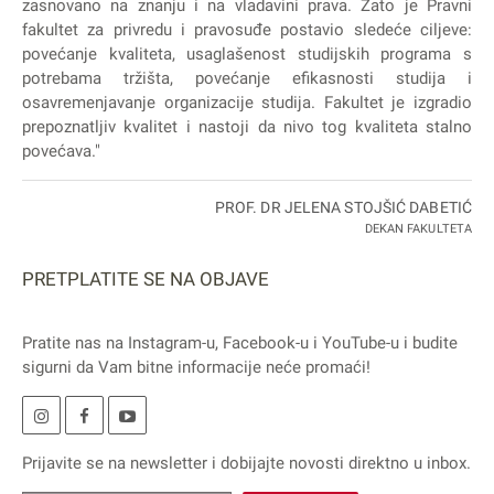
zasnovano na znanju i na vladavini prava. Zato je Pravni
fakultet za privredu i pravosuđe postavio sledeće ciljeve:
povećanje kvaliteta, usaglašenost studijskih programa s
potrebama tržišta, povećanje efikasnosti studija i
osavremenjavanje organizacije studija. Fakultet je izgradio
prepoznatljiv kvalitet i nastoji da nivo tog kvaliteta stalno
povećava."
PROF. DR JELENA STOJŠIĆ DABETIĆ
DEKAN FAKULTETA
PRETPLATITE SE NA OBJAVE
Pratite nas na
Instagram
-u,
Facebook
-u i
YouTube
-u i budite
sigurni da Vam bitne informacije neće promaći!
Prijavite se na
newsletter
i dobijajte novosti direktno u inbox.