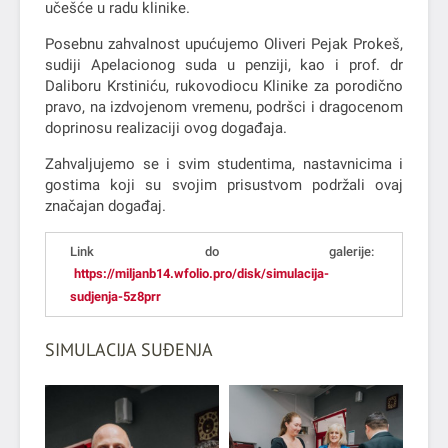
učešće u radu klinike.
Posebnu zahvalnost upućujemo Oliveri Pejak Prokeš,
sudiji Apelacionog suda u penziji, kao i prof. dr
Daliboru Krstiniću, rukovodiocu Klinike za porodično
pravo, na izdvojenom vremenu, podršci i dragocenom
doprinosu realizaciji ovog događaja.
Zahvaljujemo se i svim studentima, nastavnicima i
gostima koji su svojim prisustvom podržali ovaj
značajan događaj.
Link do galerije:
https://miljanb14.wfolio.pro/disk/simulacija-
sudjenja-5z8prr
SIMULACIJA SUĐENJA