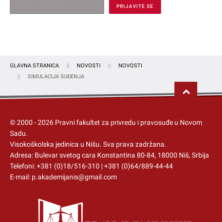
GLAVNA STRANICA
NOVOSTI
NOVOSTI
SIMULACIJA SUĐENJA
© 2000 -
2026
Pravni fakultet za privredu i pravosuđe u Novom
Sadu.
Visokoškolska jedinica u Nišu
. Sva prava zadržana.
Adresa: Bulevar svetog cara Konstantina 80-84, 18000 Niš, Srbija
Telefoni:
+381 (0)18/516-310
|
+381 (0)64/889-44-44
E-mail:
p.akademijanis@gmail.com