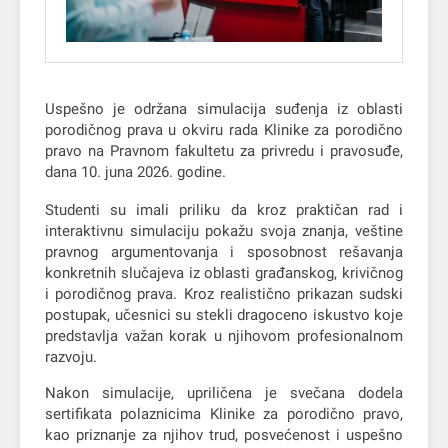
Uspešno je održana simulacija suđenja iz oblasti
porodičnog prava u okviru rada Klinike za porodično
pravo na Pravnom fakultetu za privredu i pravosuđe,
dana 10. juna 2026. godine.
Studenti su imali priliku da kroz praktičan rad i
interaktivnu simulaciju pokažu svoja znanja, veštine
pravnog argumentovanja i sposobnost rešavanja
konkretnih slučajeva iz oblasti građanskog, krivičnog
i porodičnog prava. Kroz realistično prikazan sudski
postupak, učesnici su stekli dragoceno iskustvo koje
predstavlja važan korak u njihovom profesionalnom
razvoju.
Nakon simulacije, upriličena je svečana dodela
sertifikata polaznicima Klinike za porodično pravo,
kao priznanje za njihov trud, posvećenost i uspešno